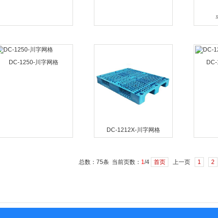
DC-1250-川字网格
DC
DC-1212X-川字网格
总数：75条 当前页数：
1
/4
首页
上一页
1
2