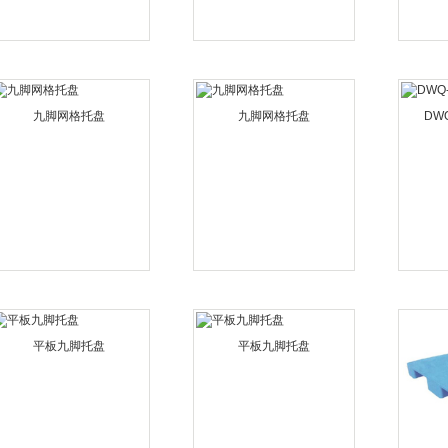
1
九脚网格托盘
九脚网格托盘
DW
平板九脚托盘
平板九脚托盘