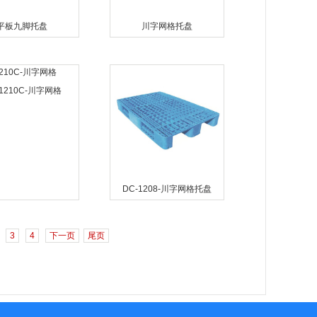
平板九脚托盘
川字网格托盘
-1210C-川字网格
DC-1208-川字网格托盘
3
4
下一页
尾页